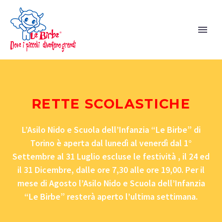
RETTE SCOLASTICHE
L’Asilo Nido e Scuola dell’Infanzia “Le Birbe” di
Torino è aperta dal lunedì al venerdì dal 1°
Settembre al 31 Luglio escluse le festività , il 24 ed
il 31 Dicembre, dalle ore 7,30 alle ore 19,00. Per il
mese di Agosto l’Asilo Nido e Scuola dell’Infanzia
“Le Birbe” resterà aperto l’ultima settimana.