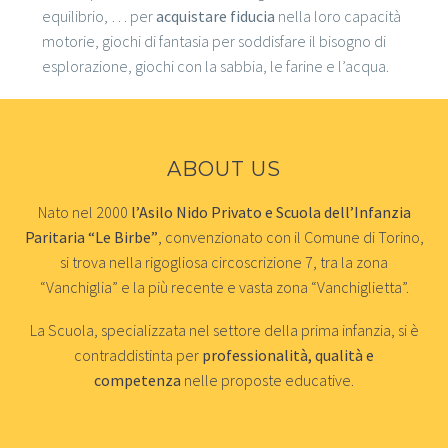
equilibrio, … per
acquistare fiducia
nella loro capacità
motorie, giochi di fantasia per soddisfare il bisogno di
esplorazione, giochi con la sabbia, le farine e l’acqua.
ABOUT US
Nato nel 2000
l’Asilo Nido Privato e Scuola dell’Infanzia
Paritaria “Le Birbe”
, convenzionato con il Comune di Torino,
si trova nella rigogliosa circoscrizione 7, tra la zona
“Vanchiglia” e la più recente e vasta zona “Vanchiglietta”.
La Scuola, specializzata nel settore della prima infanzia, si è
contraddistinta per
professionalità, qualità e
competenza
nelle proposte educative.