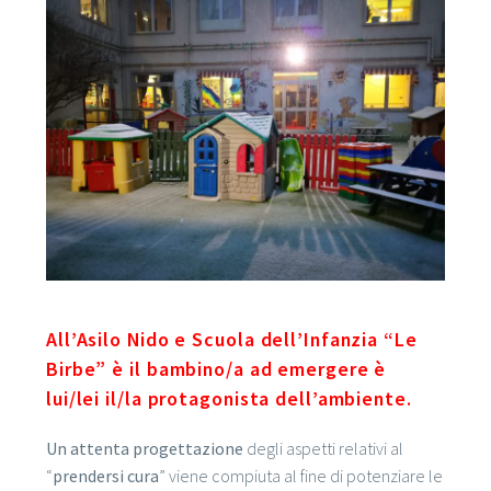
All’Asilo Nido e Scuola dell’Infanzia “Le
Birbe” è il bambino/a ad emergere è
lui/lei il/la protagonista dell’ambiente.
Un attenta progettazione
degli aspetti relativi al
“
prendersi cura
” viene compiuta al fine di potenziare le